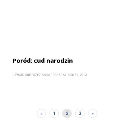
Poród: cud narodzin
UTWORZONE PRZEZ
KASIA ROCHACKA
|
GRU 31, 2023
«
1
2
3
»