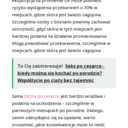
ekspozycja na promienie UV może podnieść
ryzyko wystąpienia przebarwień o 30% w
miejscach, gdzie skóra jest świeżo zagojona.
Szczególnie osoby z bliznami powinny zachować
ostrożność, gdyż skóra w tych miejscach jest
bardziej podatna na działanie promieniowania.
Mogą powodować przebarwienia, szczególnie w
miejscach, gdzie skóra jest świeżo zagojona.
To Cię zainteresuje!
Seks po cesarce -
kiedy można się kochać po porodzie?
Współżycie po ciąży bez tajemnic
Sama
blizna po cesarce
jest bardzo wrażliwa i
podatna na uszkodzenia – szczególnie w
pierwszych miesiącach po porodzie. Dlatego,
zanim zdecydujesz się na opalanie, warto
zrozumieć, jakie konsekwencje może to nieść.