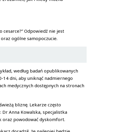
o cesarce?” Odpowiedź nie jest
y oraz ogólne samopoczucie.
rzykład, według badań opublikowanych
0-14 dni, aby uniknąć nadmiernego
aniach medycznych dostępnych na stronach
świeżą bliznę. Lekarze często
. Dr Anna Kowalska, specjalistka
nek oraz powodować dyskomfort.
rz doradził, że najlepiej będzie