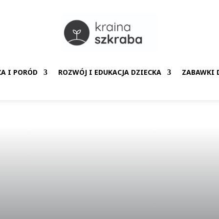
ŻA I PORÓD
ROZWÓJ I EDUKACJA DZIECKA
ZABAWKI D