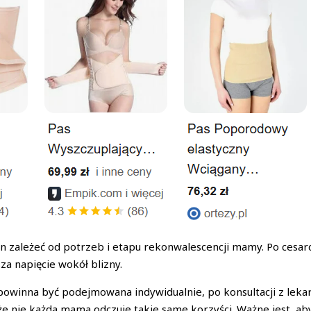
zależeć od potrzeb i etapu rekonwalescencji mamy. Po cesarc
za napięcie wokół blizny.
, powinna być podejmowana indywidualnie, po konsultacji z le
że nie każda mama odczuje takie same korzyści. Ważne jest, ab