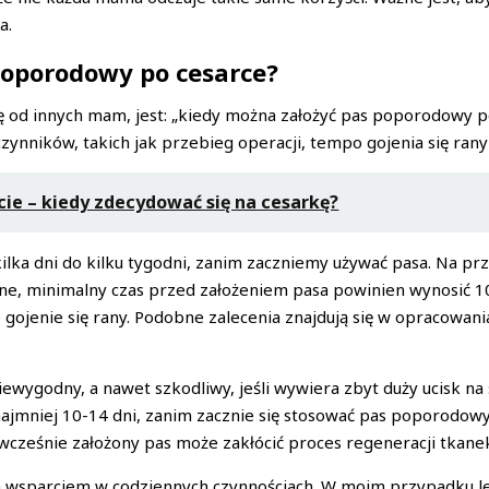
a.
poporodowy po cesarce?
zę od innych mam, jest: „kiedy można założyć pas poporodowy p
zynników, takich jak przebieg operacji, tempo gojenia się ran
cie – kiedy zdecydować się na cesarkę?
kilka dni do kilku tygodni, zanim zaczniemy używać pasa. Na p
ne, minimalny czas przed założeniem pasa powinien wynosić 1
we gojenie się rany. Podobne zalecenia znajdują się w opracow
wygodny, a nawet szkodliwy, jeśli wywiera zbyt duży ucisk na 
najmniej 10-14 dni, zanim zacznie się stosować pas poporodowy
za wcześnie założony pas może zakłócić proces regeneracji tka
 wsparciem w codziennych czynnościach. W moim przypadku leka