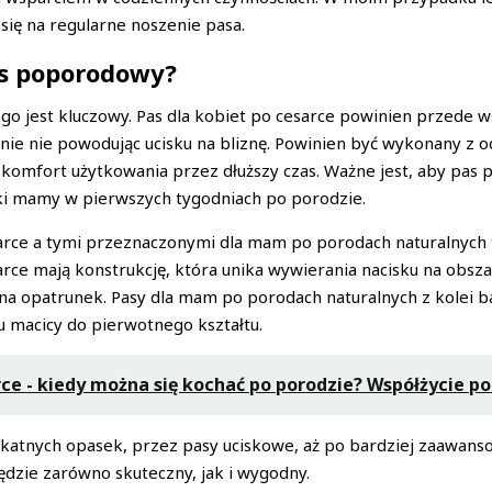
się na regularne noszenie pasa.
as poporodowy?
 jest kluczowy. Pas dla kobiet po cesarce powinien przede 
nie nie powodując ucisku na bliznę. Powinien być wykonany z o
komfort użytkowania przez dłuższy czas. Ważne jest, aby pas po
tki mamy w pierwszych tygodniach po porodzie.
sarce a tymi przeznaczonymi dla mam po porodach naturalnych
arce mają konstrukcję, która unika wywierania nacisku na obsza
 opatrunek. Pasy dla mam po porodach naturalnych z kolei bardz
 macicy do pierwotnego kształtu.
ce - kiedy można się kochać po porodzie? Współżycie po
likatnych opasek, przez pasy uciskowe, aż po bardziej zaawan
ędzie zarówno skuteczny, jak i wygodny.