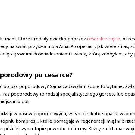
ielu mam, które urodziły dziecko poprzez
cesarskie cięcie
, okre
dy na świat przyszła moja Ania. Po operacji, jak wiele z nas, 
zielę się swoimi doświadczeniami i wiedą, którą zdobyłam, a
oporodowy po cesarce?
gać po pas poporodowy? Sama zadawałam sobie to pytanie, zwła
 Pas poporodowy to rodzaj specjalistycznego gorsetu lub opask
iejszaniu bólu.
 rodzajów pasów poporodowych, w tym delikatne opaski wspom
stopniu kompresji, które pomagają w regeneracji mięśni brzu
a późniejszym etapie powrotu do formy. Każdy z nich ma swoj