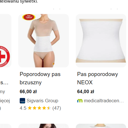
delowaniu sylwetki.