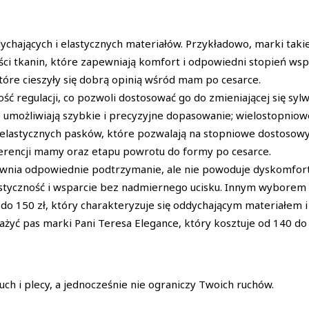
ychających i elastycznych materiałów. Przykładowo, marki taki
ści tkanin, które zapewniają komfort i odpowiedni stopień wsp
tóre cieszyły się dobrą opinią wśród mam po cesarce.
ość regulacji, co pozwoli dostosować go do zmieniającej się syl
óre umożliwiają szybkie i precyzyjne dopasowanie; wielostopniow
my elastycznych pasków, które pozwalają na stopniowe dostosowy
ferencji mamy oraz etapu powrotu do formy po cesarce.
pewnia odpowiednie podtrzymanie, ale nie powoduje dyskomfor
lastyczność i wsparcie bez nadmiernego ucisku. Innym wybore
do 150 zł, który charakteryzuje się oddychającym materiałem i r
yć pas marki Pani Teresa Elegance, który kosztuje od 140 do 1
ch i plecy, a jednocześnie nie ograniczy Twoich ruchów.