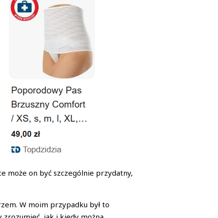
e może on być szczególnie przydatny,
karzem. W moim przypadku był to
y zrozumieć, jak i kiedy można