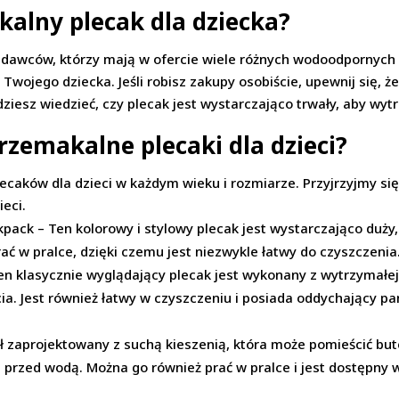
kalny plecak dla dziecka?
rzedawców, którzy mają w ofercie wiele różnych wodoodpornych 
a Twojego dziecka. Jeśli robisz zakupy osobiście, upewnij się,
dziesz wiedzieć, czy plecak jest wystarczająco trwały, aby wy
przemakalne plecaki dla dzieci?
ecaków dla dzieci w każdym wieku i rozmiarze. Przyjrzyjmy si
eci.
pack – Ten kolorowy i stylowy plecak jest wystarczająco duży,
ać w pralce, dzięki czemu jest niezwykle łatwy do czyszczenia
Ten klasycznie wyglądający plecak jest wykonany z wytrzymałej
a. Jest również łatwy w czyszczeniu i posiada oddychający pan
ał zaprojektowany z suchą kieszenią, która może pomieścić bute
 przed wodą. Można go również prać w pralce i jest dostępny 