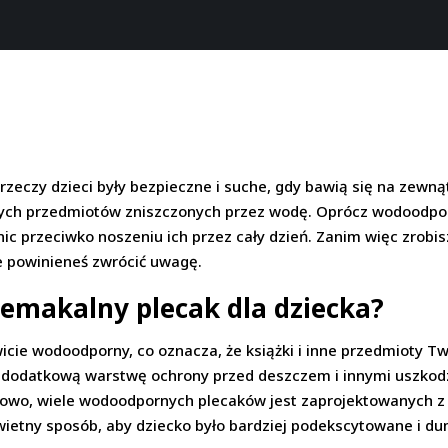
zeczy dzieci były bezpieczne i suche, gdy bawią się na zewną
nnych przedmiotów zniszczonych przez wodę. Oprócz wodoodpor
 nic przeciwko noszeniu ich przez cały dzień. Zanim więc zro
re powinieneś zwrócić uwagę.
zemakalny plecak dla dziecka?
icie wodoodporny, co oznacza, że książki i inne przedmioty 
 dodatkową warstwę ochrony przed deszczem i innymi uszko
kowo, wiele wodoodpornych plecaków jest zaprojektowanych z m
 świetny sposób, aby dziecko było bardziej podekscytowane i d