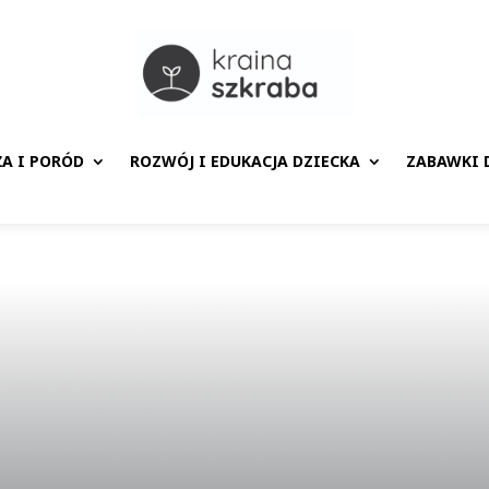
ŻA I PORÓD
ROZWÓJ I EDUKACJA DZIECKA
ZABAWKI D