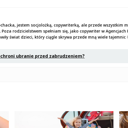
chacka, jestem socjolożką, copywriterką, ale przede wszystkim 
t 5). Poza rodzicielstwem spełniam się, jako copywriter w Agenc
iły świat dzieci, który ciągle skrywa przede mną wiele tajemnic 
k chroni ubranie przed zabrudzeniem?