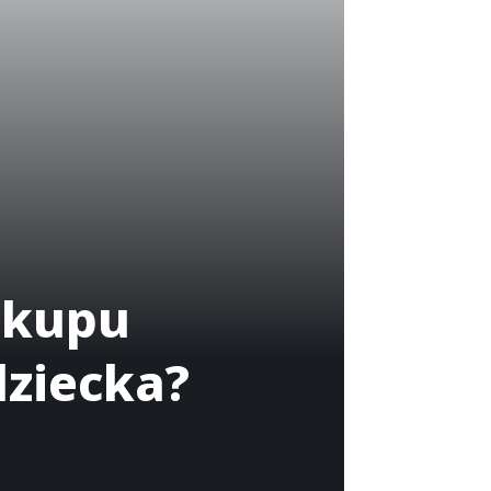
akupu
dziecka?