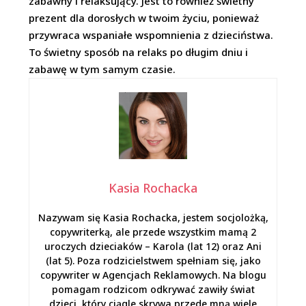
zabawny i relaksujący. Jest to również świetny
prezent dla dorosłych w twoim życiu, ponieważ
przywraca wspaniałe wspomnienia z dzieciństwa.
To świetny sposób na relaks po długim dniu i
zabawę w tym samym czasie.
Kasia Rochacka
Nazywam się Kasia Rochacka, jestem socjolożką,
copywriterką, ale przede wszystkim mamą 2
uroczych dzieciaków – Karola (lat 12) oraz Ani
(lat 5). Poza rodzicielstwem spełniam się, jako
copywriter w Agencjach Reklamowych. Na blogu
pomagam rodzicom odkrywać zawiły świat
dzieci, który ciągle skrywa przede mną wiele