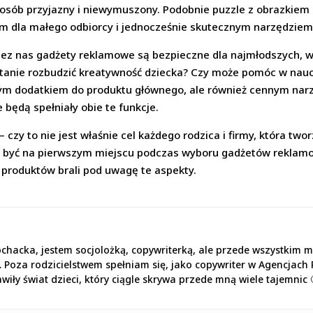
osób przyjazny i niewymuszony. Podobnie puzzle z obrazkiem 
m dla małego odbiorcy i jednocześnie skutecznym narzędzie
ez nas gadżety reklamowe są bezpieczne dla najmłodszych, w
stanie rozbudzić kreatywność dziecka? Czy może pomóc w nau
nym dodatkiem do produktu głównego, ale również cennym n
 będą spełniały obie te funkcje.
zy to nie jest właśnie cel każdego rodzica i firmy, która twor
ny być na pierwszym miejscu podczas wyboru gadżetów reklamow
h produktów brali pod uwagę te aspekty.
chacka, jestem socjolożką, copywriterką, ale przede wszystkim 
t 5). Poza rodzicielstwem spełniam się, jako copywriter w Agenc
iły świat dzieci, który ciągle skrywa przede mną wiele tajemnic 