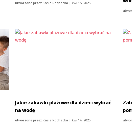
wod
utworzone przez
Kasia Rochacka
|
kwi 15, 2025
utwor
i
Jakie zabawki plażowe dla dzieci wybrać
Zab
na wodę
pom
utworzone przez
Kasia Rochacka
|
kwi 14, 2025
utwor