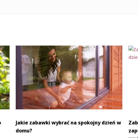
o
Jakie zabawki wybrać na spokojny dzień w
Zab
domu?
zap