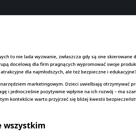
h to nie lada wyzwanie, zwłaszcza gdy są one skierowane do 
grupą docelową dla firm pragnących wypromować swoje produkty
atrakcyjne dla najmłodszych, ale też bezpieczne i edukacyjne?
rzędziem marketingowym. Dzieci uwielbiają otrzymywać prezen
agę i jednocześnie pozytywnie wpłynie na ich rozwój – ma szan
 tym kontekście warto przyjrzeć się bliżej kwestii bezpieczeń
e wszystkim